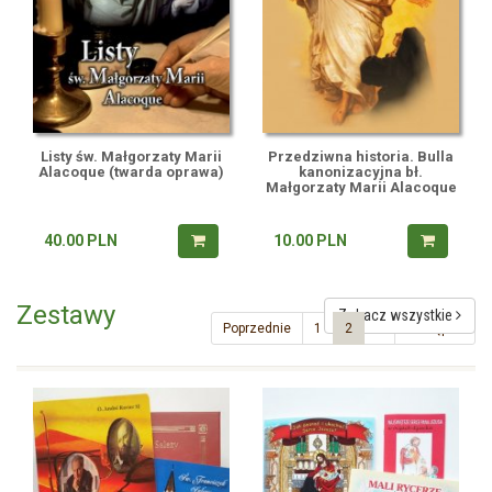
Listy św. Małgorzaty Marii
Przedziwna historia. Bulla
Alacoque (twarda oprawa)
kanonizacyjna bł.
Małgorzaty Marii Alacoque
40.00
PLN
10.00
PLN
Zestawy
Zobacz wszystkie
Poprzednie
1
2
3
Następne