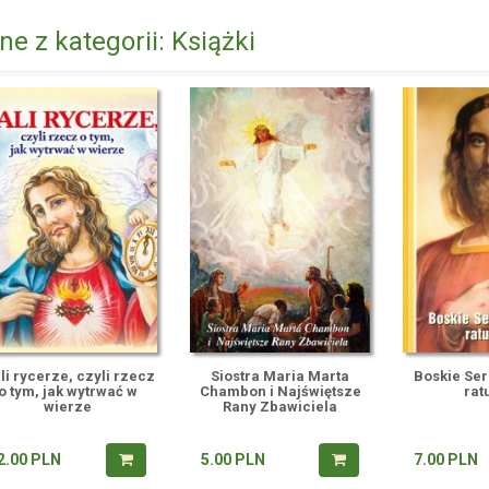
ne z kategorii: Książki
li rycerze, czyli rzecz
Siostra Maria Marta
Boskie Se
o tym, jak wytrwać w
Chambon i Najświętsze
rat
wierze
Rany Zbawiciela
2.00
PLN
5.00
PLN
7.00
PLN