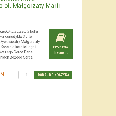
 bł. Małgorzaty Marii
rzedziwna historia
bulla
wa Benedykta XV to
życiu siostry Małgorzaty
 Kościoła katolickiego i
Przeczytaj
więtszego Serca Pana
fragment
eniach Bożego Serca,
LN