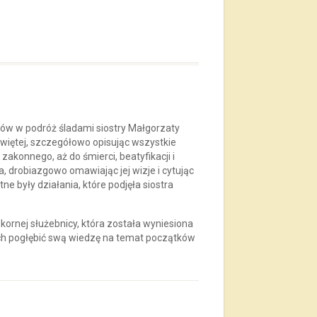
ów w podróż śladami siostry Małgorzaty
świętej, szczegółowo opisując wszystkie
 zakonnego, aż do śmierci, beatyfikacji i
, drobiazgowo omawiając jej wizje i cytując
ne były działania, które podjęła siostra
ornej służebnicy, która została wyniesiona
ych pogłębić swą wiedzę na temat początków