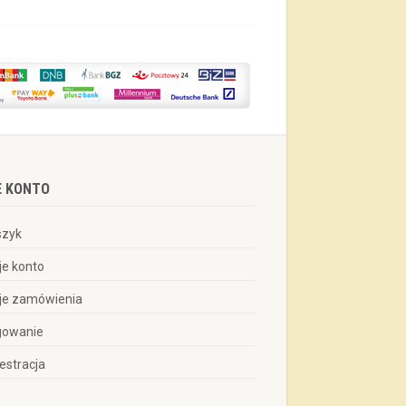
E KONTO
szyk
je konto
je zamówienia
gowanie
estracja