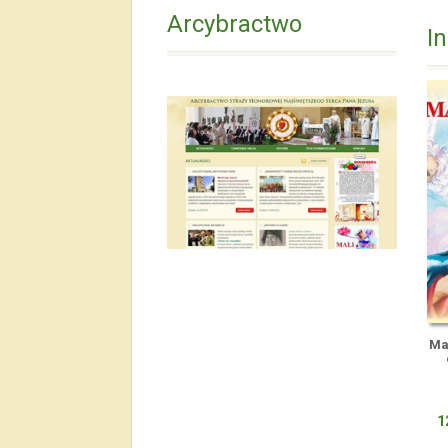
Arcybractwo
In
Ma
1