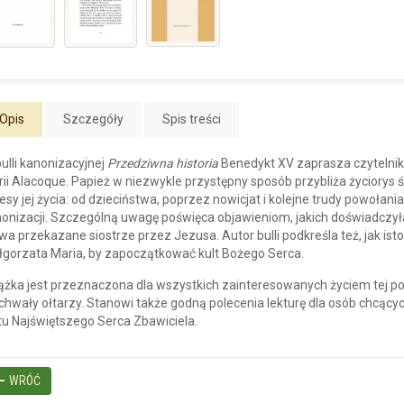
Opis
Szczegóły
Spis treści
ulli kanonizacyjnej
Przedziwna historia
Benedykt XV zaprasza czytelnik
ii Alacoque. Papież w niezwykle przystępny sposób przybliża życiorys 
esy jej życia: od dzieciństwa, poprzez nowicjat i kolejne trudy powołania
onizacji. Szczególną uwagę poświęca objawieniom, jakich doświadczyła
wa przekazane siostrze przez Jezusa. Autor bulli podkreśla też, jak istot
gorzata Maria, by zapoczątkować kult Bożego Serca.
ążka jest przeznaczona dla wszystkich zainteresowanych życiem tej pok
chwały ołtarzy. Stanowi także godną polecenia lekturę dla osób chcąc
tu Najświętszego Serca Zbawiciela.
WRÓĆ