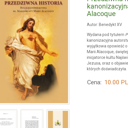
kanonizacyjna
Alacoque
Autor: Benedykt XV
Wydana pod tytułem
P
kanonizacyjna autorst
wyjątkowa opowieść o 
Marii Alacoque, świętej
inicjatorce kultu Najś
Jezusa, oraz o objawi
których doświadczyła.
Cena:
10.00
P