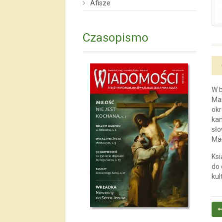
Afisze
Czasopismo
W b
Mar
okr
kan
sło
Mał
Ksi
do 
kul