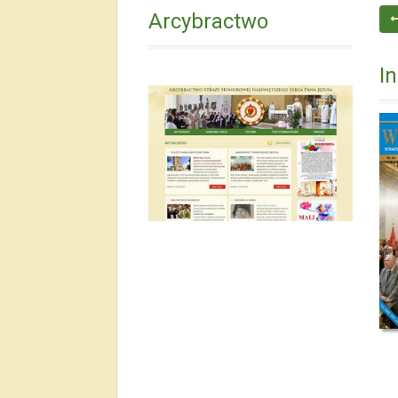
Arcybractwo
I