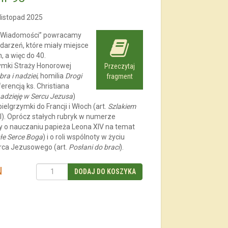
 listopad 2025
 „Wiadomości” powracamy
darzeń, które miały miejsce
, a więc do 40.
zymki Straży Honorowej
Przeczytaj
bra i nadziei
, homilia
Drogi
fragment
erencją ks. Christiana
adzieję w Sercu Jezusa
)
ielgrzymki do Francji i Włoch (art.
Szlakiem
. I). Oprócz stałych rubryk w numerze
sty o nauczaniu papieża Leona XIV na temat
łe Serce Boga
) i o roli wspólnoty w życiu
rca Jezusowego (art.
Posłani do braci
).
N