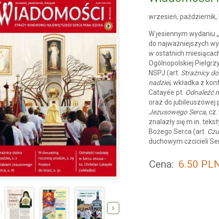
wrzesień, październik,
W jesiennym wydaniu
do najważniejszych wy
w ostatnich miesiącach
Ogólnopolskiej Pielgr
NSPJ (art.
Strażnicy do
nadziei
, wkładka z konf
Catayée pt.
Odnaleźć n
oraz do jubileuszowej p
Jezusowego Serca
, cz
znalazły się m.in. tek
Bożego Serca (art.
Czu
duchowym czcicieli Se
Cena:
6.50
PL
