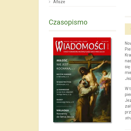
Afisze
Czasopismo
Now
Pie
Kra
nas
się
mie
Je
W t
pie
Jez
zał
prz
st