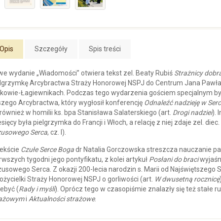
Opis
Szczegóły
Spis treści
e wydanie „Wiadomości” otwiera tekst zel. Beaty Rubiś
Strażnicy dobra
lgrzymkę Arcybractwa Straży Honorowej NSPJ do Centrum Jana Pawła I
kowie-Łagiewnikach. Podczas tego wydarzenia gościem specjalnym był 
zego Arcybractwa, który wygłosił konferencję
Odnaleźć nadzieję w Ser
 również w homilii ks. bpa Stanisława Salaterskiego (art.
Drogi nadziei
).
sięcy była pielgrzymka do Francji i Włoch, a relację z niej zdaje zel. die
zusowego Serca
, cz. I).
ekście
Czułe Serce Boga
dr Natalia Gorczowska streszcza nauczanie p
rwszych tygodni jego pontyfikatu, z kolei artykuł
Posłani do braci
wyjaśni
usowego Serca. Z okazji 200-lecia narodzin s. Marii od Najświętszego
ożycielki Straży Honorowej NSPJ o gorliwości (art.
W dwusetną rocznicę
ebyć (
Rady i myśli
). Oprócz tego w czasopiśmie znalazły się też stałe rub
rażowym
i
Aktualności strażowe
.