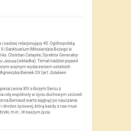
 i nadziei
, relacjonujący 40. Ogólnopolską
I i Sanktuarium Miłosierdzia Bożego w
ks. Christian Catayée, Dyrektor Generalny
cu Jezusa
(wkładka). Temat nadziei pojawił
 Innym ważnym wydarzeniem ostatnich
c. Agnieszka Bieniek OV (art.
Szlakiem
apieża Leona XIV o Bożym Sercu z
a rolę wspólnoty w życiu duchowym czcicieli
 Serca Bernaud warto sięgnąć po nauczanie
) i drodze życiowej, którą każdy z nas musi
ryki, m.in.:
W naszym życiu