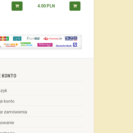
4.00
PLN
E KONTO
szyk
je konto
je zamówienia
gowanie