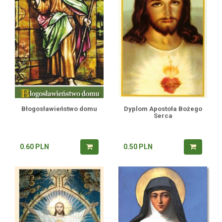
Błogosławieństwo domu
Dyplom Apostoła Bożego
Serca
0.60
PLN
0.50
PLN