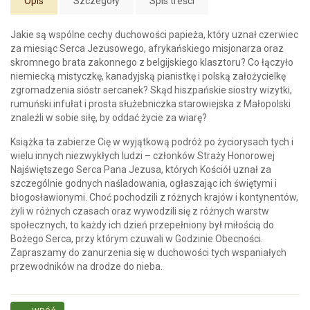
Opis
Szczegóły
Spis treści
Jakie są wspólne cechy duchowości papieża, który uznał czerwiec
za miesiąc Serca Jezusowego, afrykańskiego misjonarza oraz
skromnego brata zakonnego z belgijskiego klasztoru? Co łączyło
niemiecką mistyczkę, kanadyjską pianistkę i polską założycielkę
zgromadzenia sióstr sercanek? Skąd hiszpańskie siostry wizytki,
rumuński infułat i prosta służebniczka starowiejska z Małopolski
znaleźli w sobie siłę, by oddać życie za wiarę?
Książka ta zabierze Cię w wyjątkową podróż po życiorysach tych i
wielu innych niezwykłych ludzi – członków Straży Honorowej
Najświętszego Serca Pana Jezusa, których Kościół uznał za
szczególnie godnych naśladowania, ogłaszając ich świętymi i
błogosławionymi. Choć pochodzili z różnych krajów i kontynentów,
żyli w różnych czasach oraz wywodzili się z różnych warstw
społecznych, to każdy ich dzień przepełniony był miłością do
Bożego Serca, przy którym czuwali w Godzinie Obecności.
Zapraszamy do zanurzenia się w duchowości tych wspaniałych
przewodników na drodze do nieba.