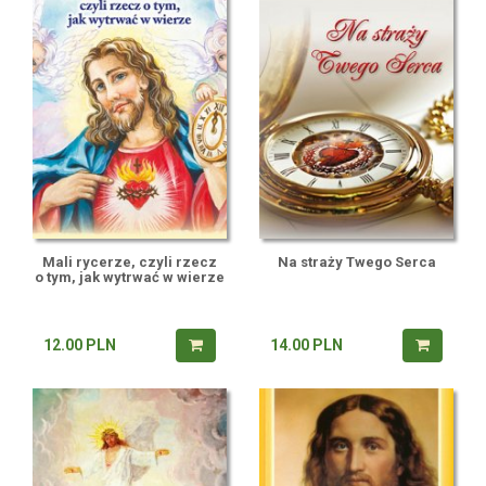
Mali rycerze, czyli rzecz
Na straży Twego Serca
o tym, jak wytrwać w wierze
12.00
PLN
14.00
PLN