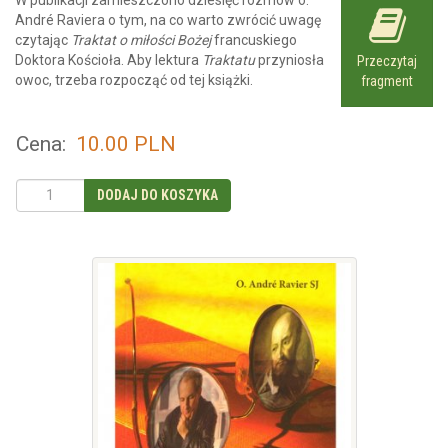
W publikacji zamieszczono dziesięć rozmów o.
André Raviera o tym, na co warto zwrócić uwagę
czytając
Traktat o miłości Bożej
francuskiego
Doktora Kościoła. Aby lektura
Traktatu
przyniosła
Przeczytaj
owoc, trzeba rozpocząć od tej książki.
fragment
Cena:
10.00
PLN