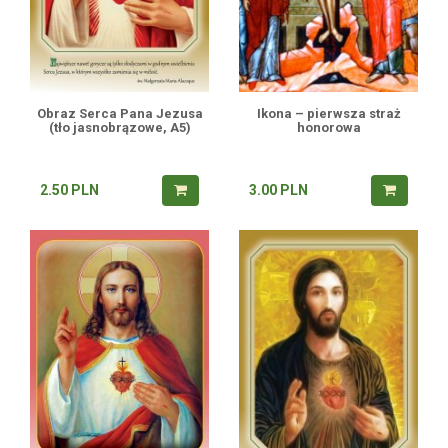
Obraz Serca Pana Jezusa
Ikona – pierwsza straż
(tło jasnobrązowe, A5)
honorowa
2.50
PLN
3.00
PLN