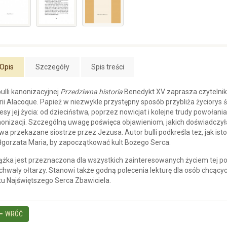
Opis
Szczegóły
Spis treści
ulli kanonizacyjnej
Przedziwna historia
Benedykt XV zaprasza czytelnik
ii Alacoque. Papież w niezwykle przystępny sposób przybliża życiorys 
esy jej życia: od dzieciństwa, poprzez nowicjat i kolejne trudy powołania
onizacji. Szczególną uwagę poświęca objawieniom, jakich doświadczyła
wa przekazane siostrze przez Jezusa. Autor bulli podkreśla też, jak istot
gorzata Maria, by zapoczątkować kult Bożego Serca.
ążka jest przeznaczona dla wszystkich zainteresowanych życiem tej pok
chwały ołtarzy. Stanowi także godną polecenia lekturę dla osób chcąc
tu Najświętszego Serca Zbawiciela.
WRÓĆ