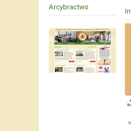
Arcybractwo
I
Bu
1