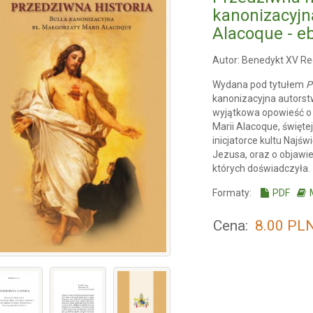
kanonizacyjna
Alacoque - e
Autor: Benedykt XV Red
Wydana pod tytułem
P
kanonizacyjna autorst
wyjątkowa opowieść o 
Marii Alacoque, świętej
inicjatorce kultu Najś
Jezusa, oraz o objawi
których doświadczyła.
Formaty:
PDF
Cena:
8.00
PL