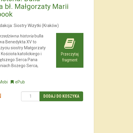
 bł. Małgorzaty Marii
book
akcja: Siostry Wizytki (Kraków)
rzedziwna historia
bulla
wa Benedykta XV to
życiu siostry Małgorzaty
 Kościoła katolickiego i
Przeczytaj
więtszego Serca Pana
fragment
eniach Bożego Serca,
Mobi
ePub
N