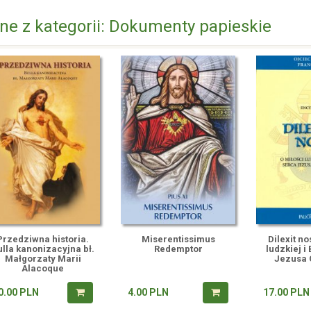
nne z kategorii: Dokumenty papieskie
Przedziwna historia.
Miserentissimus
Dilexit no
lla kanonizacyjna bł.
Redemptor
ludzkiej i
Małgorzaty Marii
Jezusa 
Alacoque
0.00
PLN
4.00
PLN
17.00
PLN