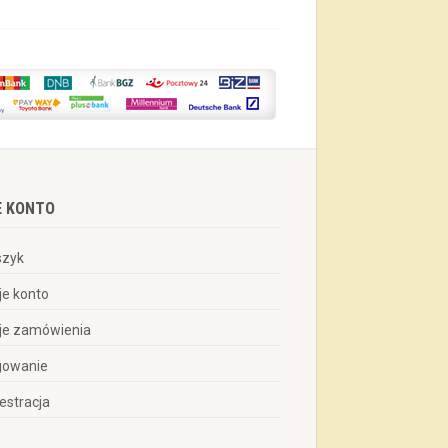
E KONTO
szyk
je konto
je zamówienia
gowanie
estracja