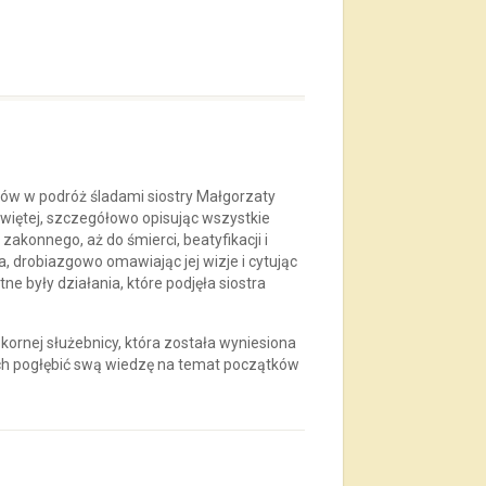
ów w podróż śladami siostry Małgorzaty
świętej, szczegółowo opisując wszystkie
 zakonnego, aż do śmierci, beatyfikacji i
, drobiazgowo omawiając jej wizje i cytując
ne były działania, które podjęła siostra
ornej służebnicy, która została wyniesiona
ych pogłębić swą wiedzę na temat początków