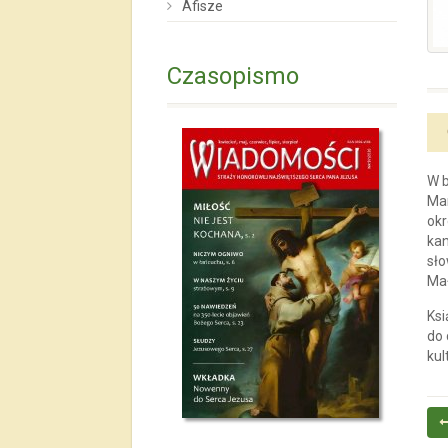
Afisze
Czasopismo
W b
Mar
okr
kan
sło
Mał
Ksi
do 
kul